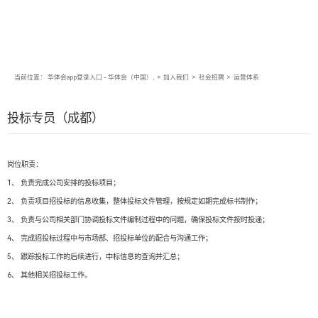
当前位置：
华体会app登录入口 - 华体会（中国）,
>
加入我们
>
社会招聘
>
运营体系
投标专员（成都）
岗位职责：
1、 负责完成公司安排的投标项目；
2、 负责项目招投标的信息收集，整体投标文件管理，按规定如期完成标书制作；
3、 负责与公司相关部门协调投标文件编制过程中的问题，确保投标文件按时投递；
4、 完成招投标过程中与市场部、招投标单位的配合与沟通工作；
5、 跟踪投标工作的后续进行，中标信息的查询并汇总；
6、 其他相关招投标工作。