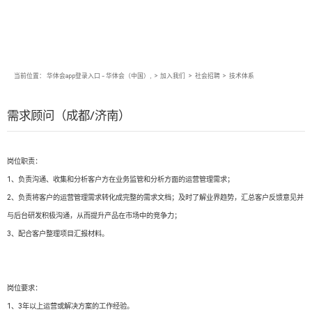
当前位置：
华体会app登录入口 - 华体会（中国）,
>
加入我们
>
社会招聘
>
技术体系
需求顾问（成都/济南）
岗位职责：
1、负责沟通、收集和分析客户方在业务监管和分析方面的运营管理需求；
2、负责将客户的运营管理需求转化成完整的需求文档；及时了解业界趋势，汇总客户反馈意见并
与后台研发积极沟通，从而提升产品在市场中的竞争力；
3、配合客户整理项目汇报材料。
岗位要求：
1、3年以上运营或解决方案的工作经验。