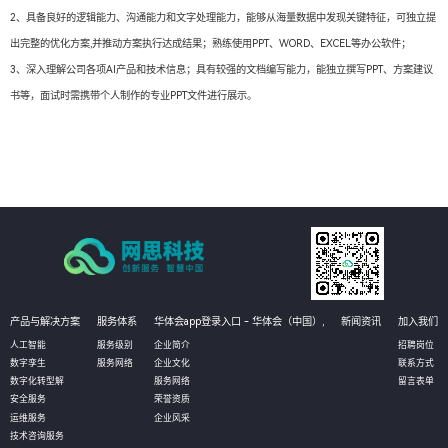
2、具备良好的逻辑能力、沟通能力和文字处理能力，能够从海量数据中发现关键特征，可独立提
出完整的优化方案,并推动方案执行达成结果；熟练使用PPT、WORD、EXCEL等办公软件；
3、深入理解公司各项AI产品和技术信息；具有较强的文档编写能力，能独立撰写PPT、方案建议
书等，面试时需携带个人制作的专业PPT文件进行展示。
产品与解决方案
服务体系
华体会app登录入口 - 华体会（中国）,
新闻资讯
加入我们
人工智能
服务级别
企业简介
招聘岗位
数字孪生
服务网络
企业文化
联系方式
数字化转型解
服务网络
留言表单
安全服务
荣誉资质
运维服务
企业风采
技术咨询服务